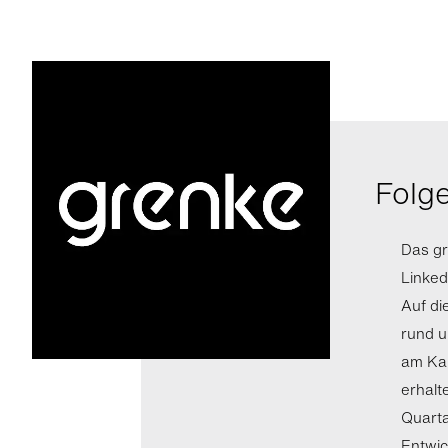
Folge
Das gr
Linked
Auf di
rund u
am Kap
erhalt
Quarta
Entwic