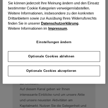
Sie können jederzeit Ihre Meinung ändern und den Einsatz
bestimmter Cookie Kategorien verweigern/abstellen.
Weitere Informationen, insbesondere zu den konkreten
Kontakt aufnehmen
Drittanbietern sowie zur Ausübung Ihres Widerrufsrechts
finden Sie in unserer
Datenschutzerklärung
.
Weitere Informationen im
Impressum
.
Einstellungen ändern
Optionale Cookies ablehnen
Folgen Sie uns auf
LinkedIn!
Optionale Cookies akzeptieren
Das grenke Investor Relations Team ist nun
auf LinkedIn!
Auf diesem Kanal geben wir Ihnen
interessante Einblicke rund um unsere Aktie
und unsere neuesten Aktivitäten am
Kapitalmarkt. Nutzen Sie die Gelegenheit und