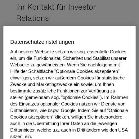
Ihr Kontakt für Investor
Relations
Datenschutzeinstellungen
Auf unserer Webseite setzen wir sog. essentielle Cookies
ein, um die Funktionalität, Sicherheit und Stabilität unserer
Webseite zu gewährleisten.
Wenn Sie nachfolgend mit
Hilfe der Schaltfläche "Optionale Cookies akzeptieren"
einwilligen, setzen wir außerdem Cookies für statistische
Zwecke und Marketingzwecke ein sowie, um Ihnen
bestimmte zusätzliche Funktionen zur Verfügung zu
stellen (gemeinsam sog. "optionale Cookies").
Im Rahmen
Team Investor Relations
des Einsatzes optionaler Cookies nutzen wir Dienste von
Drittanbietern, wie bspw. Google.
Indem Sie auf "Optionale
Leitung: Franziska Randt
Cookies akzeptieren" klicken, willigen Sie insbesondere
E-Mail:
Investor@grenke.de
auch in die Übermittlung Ihrer Daten an die jeweiligen
Tel: +49 7221 5007 8611
Drittanbieter, welche u.a. auch in Drittländern wie den USA
sitzen, ein.