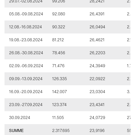
29.07.-02.08.2024
99.206
28,2421
2.80
05.08.-09.08.2024
92.080
26,4391
2.4
12.08.-16.08.2024
90.322
26,0494
2.35
19.08.-23.08.2024
81.212
26,4621
2.14
26.08.-30.08.2024
78.456
26,2203
2.05
02.09.-06.09.2024
71.476
24,3949
1.74
09.09.-13.09.2024
126.335
22,0922
2.79
16.09.-20.09.2024
142.007
23,0304
3.27
23.09.-27.09.2024
123.374
23,4341
2.89
30.09.2024
11.505
24,0729
276
SUMME
2.317.695
23,9196
55.