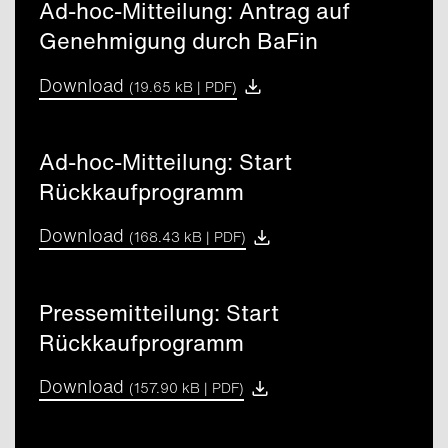
Ad-hoc-Mitteilung: Antrag auf
sitzen, ein.
Sie können jederzeit Ihre Meinung ändern und den Einsatz
Genehmigung durch BaFin
bestimmter Cookie Kategorien verweigern/abstellen.
Weitere Informationen, insbesondere zu den konkreten
Download
(19.65 kB |
PDF
)
Drittanbietern sowie zur Ausübung Ihres Widerrufsrechts
finden Sie in unserer
Datenschutzerklärung
.
Weitere Informationen im
Impressum
.
Ad-hoc-Mitteilung: Start
Rückkaufprogramm
Einstellungen ändern
Download
(168.43 kB |
PDF
)
Optionale Cookies ablehnen
Pressemitteilung: Start
Optionale Cookies akzeptieren
Rückkaufprogramm
Download
(157.90 kB |
PDF
)