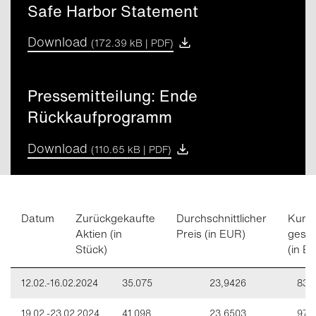
Safe Harbor Statement
Download
(172.39 kB |
PDF
)
Pressemitteilung: Ende
Rückkaufprogramm
Download
(110.65 kB |
PDF
)
Datum
Zurückgekaufte
Durchschnittlicher
Kurs
Aktien (in
Preis (in EUR)
gesa
Stück)
(in E
12.02.-16.02.2024
35.075
23,9426
839
19.02.-23.02.2024
41.098
23,6503
971