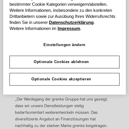
tragen, liegt es nahe, die in der aktuellen
bestimmter Cookie Kategorien verweigern/abstellen.
Unternehmensbezeichnung zum Ausdruck kommende
Weitere Informationen, insbesondere zu den konkreten
Fokussierung auf das Leasinggeschäft künftig
Drittanbietern sowie zur Ausübung Ihres Widerrufsrechts
aufzugeben.
finden Sie in unserer
Datenschutzerklärung
.
Weitere Informationen im
Impressum
.
Die Umfirmierung in grenke AG wird keine
wirtschaftlichen und rechtlichen Auswirkungen auf
Einstellungen ändern
deren Beziehungen zu ihren Tochtergesellschaften,
Aktionären und Kunden haben.
Optionale Cookies ablehnen
Die Änderung der Firma in „grenke AG“ wird als
Beschlussvorschlag des Vorstandes in die
Optionale Cookies akzeptieren
Tagesordnung der ordentlichen Hauptversammlung am
03. Mai 2016 aufgenommen.
„Der Werdegang der grenke Gruppe hat uns gezeigt,
dass wir unsere Dienstleistungen stetig
bedarfsorientiert weiterentwickeln müssen. Das
diversifizierte Angebot an Finanzlösungen hat
nachhaltig zu der starken Marke grenke beigetragen.