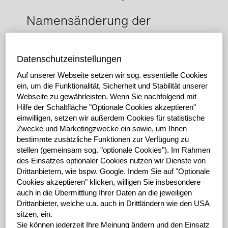
Namensänderung der
GRENKELEASING AG
geplant
Datenschutzeinstellungen
Auf unserer Webseite setzen wir sog. essentielle Cookies
ein, um die Funktionalität, Sicherheit und Stabilität unserer
Aus der GRENKELEASING AG soll die grenke AG
Webseite zu gewährleisten.
Wenn Sie nachfolgend mit
werden
Hilfe der Schaltfläche "Optionale Cookies akzeptieren"
Betätigungsfeld bleibt unverändert
einwilligen, setzen wir außerdem Cookies für statistische
Zwecke und Marketingzwecke ein sowie, um Ihnen
bestimmte zusätzliche Funktionen zur Verfügung zu
Baden-Baden, den 16. März 2016: Die derzeitige
stellen (gemeinsam sog. "optionale Cookies").
Im Rahmen
Firmierung des Unternehmens enthält ihr traditionelles
des Einsatzes optionaler Cookies nutzen wir Dienste von
Betätigungsfeld, das Leasing, im Namen. Innerhalb der
Drittanbietern, wie bspw. Google.
Indem Sie auf "Optionale
grenke Gruppe wurden in den vergangenen Jahren
Cookies akzeptieren" klicken, willigen Sie insbesondere
weitere verwandte Geschäftsbereiche, insbesondere
auch in die Übermittlung Ihrer Daten an die jeweiligen
das Factoring und Bankgeschäfte erschlossen.
Drittanbieter, welche u.a. auch in Drittländern wie den USA
sitzen, ein.
Um diesen gewandelten Verhältnissen Rechnung zu
Sie können jederzeit Ihre Meinung ändern und den Einsatz