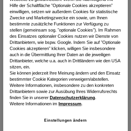
ist die Summe der Anschaffungskosten neu erworbener
Hilfe der Schaltfläche "Optionale Cookies akzeptieren"
Leasinggegenstände – in den ersten drei Monaten um
einwilligen, setzen wir außerdem Cookies für statistische
20,1 % auf 445,6 Mio. EUR (Vorjahr: 371,1 Mio. EUR)
Zwecke und Marketingzwecke ein sowie, um Ihnen
an. Damit lag das Wachstum über der für das
bestimmte zusätzliche Funktionen zur Verfügung zu
Gesamtjahr prognostizierten Spanne von 11 bis 16 %.
stellen (gemeinsam sog. "optionale Cookies").
Im Rahmen
des Einsatzes optionaler Cookies nutzen wir Dienste von
Positiv entwickelte sich auch das Neugeschäft der
Drittanbietern, wie bspw. Google.
Indem Sie auf "Optionale
grenke Gruppe Factoring. Gegenüber Vorjahr konnte
Cookies akzeptieren" klicken, willigen Sie insbesondere
die Summe der angekauften Forderungen um 28,1 %
auch in die Übermittlung Ihrer Daten an die jeweiligen
auf 97,7 Mio. EUR (Vorjahr: 76,3 Mio. EUR) gesteigert
Drittanbieter, welche u.a. auch in Drittländern wie den USA
werden.
sitzen, ein.
Sie können jederzeit Ihre Meinung ändern und den Einsatz
„Im Jahresauftaktquartal haben wir eine solide
bestimmter Cookie Kategorien verweigern/abstellen.
Grundlage für die weitere Entwicklung im Jahresverlauf
Weitere Informationen, insbesondere zu den konkreten
geschaffen. Beim Neugeschäft der grenke Gruppe
Drittanbietern sowie zur Ausübung Ihres Widerrufsrechts
verzeichneten wir in allen Segmenten zweistellige
finden Sie in unserer
Datenschutzerklärung
.
Zuwachsraten. Insbesondere unsere internationalen
Weitere Informationen im
Impressum
.
Märkte erwiesen sich erneut als besonders
wachstumsstark. Infolge dessen legte auch der
Einstellungen ändern
internationale Anteil an unserem Neugeschäft weiter zu
und erreichte nunmehr 74,0 % nach 71,8 % im