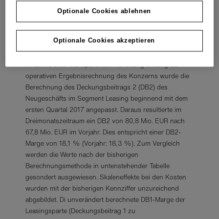
Vorjahr.“, erläuterte Wolfgang Grenke,
Optionale Cookies ablehnen
Vorstandsvorsitzender grenke AG, die
Neugeschäftsentwicklung in den ersten drei Monaten
Optionale Cookies akzeptieren
2017.
Im Sinne einer transparenten Herleitung entlang der
operativen Ergebnisrechnung des Konzerns wurde die
Berechnung des Deckungsbeitrags 2 (DB2) des
Neugeschäfts im Segment Leasing beginnend mit dem
ersten Quartal 2017 angepasst. Daraus resultierte im
Dreimonatszeitraum ein DB2 von 80,8 Mio. EUR nach
67,8 Mio. EUR im Vorjahr. Dies entspricht einer DB2-
Marge von 18,1 % (Vorjahr: 18,3 %). Zum Vergleich
werden die Werte nach der bisherigen
Berechnungsmethode in untenstehender Tabelle
gesondert ausgewiesen. Skaleneffekte bei den Kosten
wurden mit der bisherigen Kennziffer unzureichend
abgebildet. Di unverändert berechnete DB1-Marge der
Leasingsparte (Deckungsbeitrag 1 zu