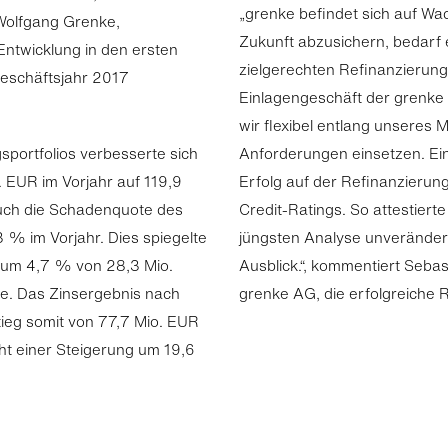
„grenke befindet sich auf Wa
 Wolfgang Grenke,
Zukunft abzusichern, bedarf
Entwicklung in den ersten
zielgerechten Refinanzierung
eschäftsjahr 2017
Einlagengeschäft der grenke 
wir flexibel entlang unseres M
sportfolios verbesserte sich
Anforderungen einsetzen. Ei
 EUR im Vorjahr auf 119,9
Erfolg auf der Refinanzierung
uch die Schadenquote des
Credit-Ratings. So attestiert
3 % im Vorjahr. Dies spiegelte
jüngsten Analyse unveränder
h um 4,7 % von 28,3 Mio.
Ausblick.“, kommentiert Sebas
te. Das Zinsergebnis nach
grenke AG, die erfolgreiche 
ieg somit von 77,7 Mio. EUR
cht einer Steigerung um 19,6