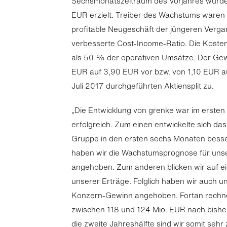
Sechsmonatszeitraum des Vorjahres wurde
EUR erzielt. Treiber des Wachstums waren
profitable Neugeschäft der jüngeren Verga
verbesserte Cost-Income-Ratio. Die Koste
als 50 % der operativen Umsätze. Der Gewi
EUR auf 3,90 EUR vor bzw. von 1,10 EUR 
Juli 2017 durchgeführten Aktiensplit zu.
„Die Entwicklung von grenke war im ersten 
erfolgreich. Zum einen entwickelte sich d
Gruppe in den ersten sechs Monaten besser
haben wir die Wachstumsprognose für uns
angehoben. Zum anderen blicken wir auf ei
unserer Erträge. Folglich haben wir auch 
Konzern-Gewinn angehoben. Fortan rechne
zwischen 118 und 124 Mio. EUR nach bisher
die zweite Jahreshälfte sind wir somit sehr 