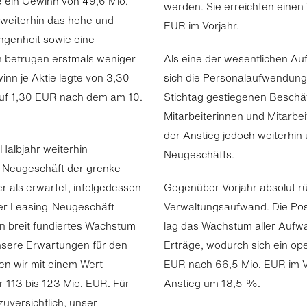
 ein Gewinn von 49,6 Mio.
werden. Sie erreichten einen
 weiterhin das hohe und
EUR im Vorjahr.
ngenheit sowie eine
n betrugen erstmals weniger
Als eine der wesentlichen A
nn je Aktie legte von 3,30
sich die Personalaufwendung
auf 1,30 EUR nach dem am 10.
Stichtag gestiegenen Beschäft
Mitarbeiterinnen und Mitarbei
der Anstieg jedoch weiterhin
Halbjahr weiterhin
Neugeschäfts.
as Neugeschäft der grenke
 als erwartet, infolgedessen
Gegenüber Vorjahr absolut rüc
er Leasing-Neugeschäft
Verwaltungsaufwand. Die Pos
n breit fundiertes Wachstum
lag das Wachstum aller Aufw
unsere Erwartungen für den
Erträge, wodurch sich ein op
n wir mit einem Wert
EUR nach 66,5 Mio. EUR im Vo
 113 bis 123 Mio. EUR. Für
Anstieg um 18,5 %.
zuversichtlich, unser