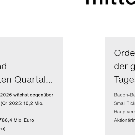
Orde
nd
der 
ten Quartal…
Tage
l 2026 wächst gegenüber
Baden-Bad
 (Q1 2025: 10,2 Mio.
Small-Tic
Hauptver
786,4 Mio. Euro
Aktionäri
ro)