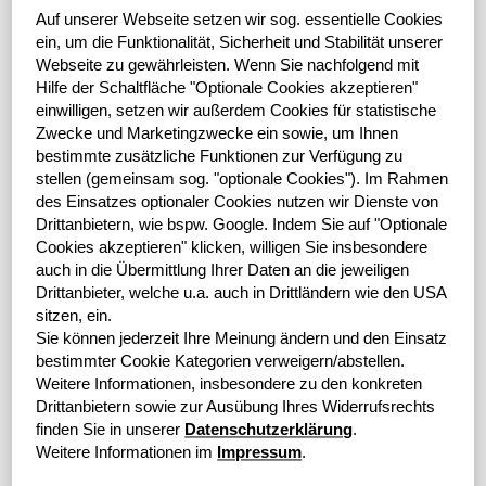
Vorjahr um 23,3 % auf 549,2 Mio. EUR (3M-2017:
Auf unserer Webseite setzen wir sog. essentielle Cookies
445,6 Mio. EUR). Erfreulich entwickelte sich ebenso das
ein, um die Funktionalität, Sicherheit und Stabilität unserer
Neugeschäft der grenke Gruppe Factoring. Die Summe
Webseite zu gewährleisten.
Wenn Sie nachfolgend mit
der angekauften Forderungen nahm gegenüber Vorjahr
Hilfe der Schaltfläche "Optionale Cookies akzeptieren"
um 19,6 % auf 116,8 Mio. EUR (3M-2017: 97,7 Mio.
einwilligen, setzen wir außerdem Cookies für statistische
Zwecke und Marketingzwecke ein sowie, um Ihnen
EUR) zu.
bestimmte zusätzliche Funktionen zur Verfügung zu
stellen (gemeinsam sog. "optionale Cookies").
Im Rahmen
„2018 ist für uns ein ganz besonderes Jahr, denn wir
des Einsatzes optionaler Cookies nutzen wir Dienste von
blicken auf vier Jahrzehnte äußerst erfolgreicher
Drittanbietern, wie bspw. Google.
Indem Sie auf "Optionale
Unternehmensgeschichte zurück. 40 Jahre, in denen
Cookies akzeptieren" klicken, willigen Sie insbesondere
wir gewachsen sind und uns auf globaler Ebene
auch in die Übermittlung Ihrer Daten an die jeweiligen
attraktive Märkte erschlossen haben. Das wichtigste
Drittanbieter, welche u.a. auch in Drittländern wie den USA
jedoch ist, dass wir weiterhin die sich bietenden
sitzen, ein.
Wachstumschancen konsequent ergreifen und unsere
Sie können jederzeit Ihre Meinung ändern und den Einsatz
innovativen Produkte herausstellen. Mit dem
bestimmter Cookie Kategorien verweigern/abstellen.
Neugeschäft des ersten Quartals 2018 sind wir auch in
Weitere Informationen, insbesondere zu den konkreten
diesem Sinne mit dem Jahresauftakt sehr zufrieden.“,
Drittanbietern sowie zur Ausübung Ihres Widerrufsrechts
finden Sie in unserer
Datenschutzerklärung
.
kommentierte Antje Leminsky, seit 1. März 2018
Weitere Informationen im
Impressum
.
Vorstandsvorsitzende der grenke AG, den Erfolg der
ersten drei Monate.