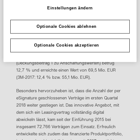
Einstellungen ändern
Die Profitabilität des Neugeschäfts war bei anhaltend
hohem Wachstum sehr zufriedenstellend: Im Segment
Leasing betrug der Deckungsbeitrag 2 (DB2) 97,1 Mio.
Optionale Cookies ablehnen
EUR nach 80,8 Mio. EUR in den ersten drei Monaten
des vorangegangenen Geschäftsjahres. Dies entspricht
Optionale Cookies akzeptieren
einer DB2-Marge von 17,7 % nach 18,1 % im
Vorjahreszeitraum. Die DB1-Marge der Leasingsparte
(Deckungsbeitrag 1 zu Anschaffungswerten) betrug
12,7 % und erreichte einen Wert von 69,5 Mio. EUR
(3M-2017: 12,4 % bzw. 55,1 Mio. EUR).
Besonders hervorzuheben ist, dass die Anzahl der per
eSignature geschlossenen Verträge im ersten Quartal
2018 weiter gestiegen ist. Das innovative Angebot, mit
dem sich ein Leasingvertrag vollständig digital
abwickeln lässt, kam seit der Einführung 2015 bei
insgesamt 72.766 Verträgen zum Einsatz. Erfreulich
entwickelte sich zudem das finanzierte Produktportfolio,