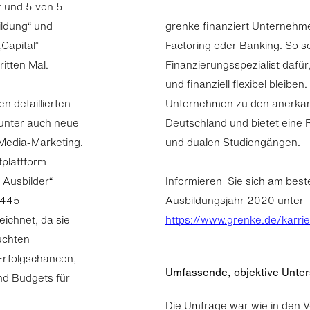
 und 5 von 5
ildung“ und
grenke finanziert Unternehme
Capital“
Factoring oder Banking. So s
ritten Mal.
Finanzierungsspezialist dafü
und finanziell flexibel bleiben.
 detaillierten
Unternehmen zu den anerkan
runter auch neue
Deutschland und bietet eine
-Media-Marketing.
und dualen Studiengängen.
tplattform
 Ausbilder“
Informieren Sie sich am beste
 445
Ausbildungsjahr 2020 unter
ichnet, da sie
https://www.grenke.de/karri
uchten
Erfolgschancen,
Umfassende, objektive Unter
nd Budgets für
Die Umfrage war wie in den V