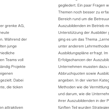
gegliedert. Ein paar Fragen 
Themen noch besser zu erfa
Bereich rund um die Betreuu
der grenke AG,
Auszubildenden im Betrieb m
rneute
Unterstützung der Ausbilder 
en. Während der
ging es um das Thema „Lernen
lten junge
unter anderem Lehrmethoden,
hiedliche
Ausbildungspläne erfragt. Im
gen Teams voll
Erfolgschancen der Auszubild
tändig Projekte
Unternehmen mussten dazu 
 eigenen
Abbruchquoten sowie Ausbild
gezielt. Dabei
angeben. In der vierten Kateg
te, die ticken
Methoden wie die Vermittlung
und darum, wie die Unterne
ihrer Auszubildenden in der P
n attraktiven
fünften Teil wurden Strategi