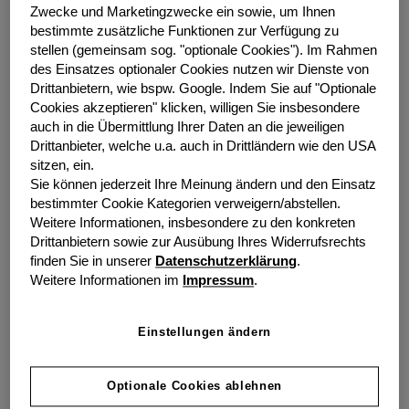
Prozess der Geldwäscheprävention. Darüber hinaus
Zwecke und Marketingzwecke ein sowie, um Ihnen
bestimmte zusätzliche Funktionen zur Verfügung zu
finden sich in dem Bericht die bereits bekannten
stellen (gemeinsam sog. "optionale Cookies").
Im Rahmen
Feststellungen im Bereich Interne Revision und
des Einsatzes optionaler Cookies nutzen wir Dienste von
Compliance.
Drittanbietern, wie bspw. Google.
Indem Sie auf "Optionale
Cookies akzeptieren" klicken, willigen Sie insbesondere
Auf wesentliche Hinweise aus den laufenden Prüfungen
auch in die Übermittlung Ihrer Daten an die jeweiligen
hatte die grenke AG in den vergangenen Wochen und
Drittanbieter, welche u.a. auch in Drittländern wie den USA
Monaten bereits reagiert. Unter anderem hat grenke
sitzen, ein.
zwischenzeitlich begonnen, interne Prozesse
Sie können jederzeit Ihre Meinung ändern und den Einsatz
maßgeblich weiterzuentwickeln, den Vorstand um einen
bestimmter Cookie Kategorien verweigern/abstellen.
Chief Risk Officer erweitert und die
Weitere Informationen, insbesondere zu den konkreten
Ressortverantwortung klarer strukturiert. Nach dem
Drittanbietern sowie zur Ausübung Ihres Widerrufsrechts
Rücktritt von Vorstandsmitglied Mark Kindermann
finden Sie in unserer
Datenschutzerklärung
.
Weitere Informationen im
Impressum
.
beabsichtigt der Aufsichtsrat, den Vorstand zu
verstärken.
Einstellungen ändern
Bereits im Oktober vergangenen Jahres hatte der
Vorstand bekanntgegeben, das Franchisemodell zu
beenden und die Franchiseunternehmen in den
Optionale Cookies ablehnen
Konzern zu integrieren. Mit der geplanten