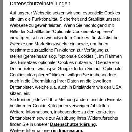
Datenschutzeinstellungen
Vorjahresquartal entspricht (Q1 2021: 365,8 Mio. Euro).
Damit setzte sich der Aufwärtstrend im ersten Quartal
Auf unserer Webseite setzen wir sog. essentielle Cookies
ein, um die Funktionalität, Sicherheit und Stabilität unserer
dieses Jahres fort. Im 4. Quartal 2021 war das
Webseite zu gewährleisten.
Wenn Sie nachfolgend mit
Neugeschäft um 22,1% gegenüber dem vergleichbaren
Hilfe der Schaltfläche "Optionale Cookies akzeptieren"
Vorjahresquartal gewachsen.
einwilligen, setzen wir außerdem Cookies für statistische
Zwecke und Marketingzwecke ein sowie, um Ihnen
„Das externe Umfeld bleibt extrem herausfordernd“,
bestimmte zusätzliche Funktionen zur Verfügung zu
kommentiert Michael Bücker, Vorstandsvorsitzender der
stellen (gemeinsam sog. "optionale Cookies").
Im Rahmen
grenke AG, und ergänzt zum aktuellen
des Einsatzes optionaler Cookies nutzen wir Dienste von
Geschäftsverlauf: „Wir haben einen guten Job gemacht
Drittanbietern, wie bspw. Google.
Indem Sie auf "Optionale
und sind wieder auf einem nachhaltigen
Cookies akzeptieren" klicken, willigen Sie insbesondere
Wachstumspfad.“ Dr. Sebastian Hirsch, Finanzvorstand
auch in die Übermittlung Ihrer Daten an die jeweiligen
der grenke AG, fügt hinzu: „Mit unserem starken
Drittanbieter, welche u.a. auch in Drittländern wie den USA
Jahresauftakt im Leasingneugeschäft liegen wir ein
sitzen, ein.
Sie können jederzeit Ihre Meinung ändern und den Einsatz
gutes Drittel über dem Vorjahreszeitraum. Damit sind wir
bestimmter Cookie Kategorien verweigern/abstellen.
voll im Plan mit Blick auf unsere Guidance für 2022.“
Weitere Informationen, insbesondere zu den konkreten
Drittanbietern sowie zur Ausübung Ihres Widerrufsrechts
finden Sie in unserer
Datenschutzerklärung
.
Weitere Informationen im
Impressum
.