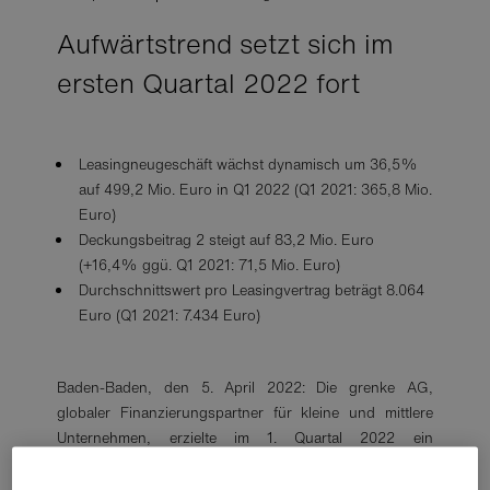
Aufwärtstrend setzt sich im
ersten Quartal 2022 fort
Leasingneugeschäft wächst dynamisch um 36,5%
auf 499,2 Mio. Euro in Q1 2022 (Q1 2021: 365,8 Mio.
Euro)
Deckungsbeitrag 2 steigt auf 83,2 Mio. Euro
(+16,4% ggü. Q1 2021: 71,5 Mio. Euro)
Durchschnittswert pro Leasingvertrag beträgt 8.064
Euro (Q1 2021: 7.434 Euro)
Baden-Baden, den 5. April 2022: Die grenke AG,
globaler Finanzierungspartner für kleine und mittlere
Unternehmen, erzielte im 1. Quartal 2022 ein
Leasingneugeschäft in Höhe von 499,2 Mio. Euro, was
einem Zuwachs von 36,5% gegenüber dem