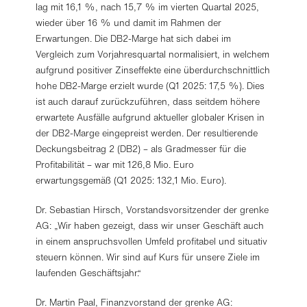
lag mit 16,1 %, nach 15,7 % im vierten Quartal 2025,
wieder über 16 % und damit im Rahmen der
Erwartungen. Die DB2-Marge hat sich dabei im
Vergleich zum Vorjahresquartal normalisiert, in welchem
aufgrund positiver Zinseffekte eine überdurchschnittlich
hohe DB2-Marge erzielt wurde (Q1 2025: 17,5 %). Dies
ist auch darauf zurückzuführen, dass seitdem höhere
erwartete Ausfälle aufgrund aktueller globaler Krisen in
der DB2-Marge eingepreist werden. Der resultierende
Deckungsbeitrag 2 (DB2) – als Gradmesser für die
Profitabilität – war mit 126,8 Mio. Euro
erwartungsgemäß (Q1 2025: 132,1 Mio. Euro).
Dr. Sebastian Hirsch, Vorstandsvorsitzender der grenke
AG: „Wir haben gezeigt, dass wir unser Geschäft auch
in einem anspruchsvollen Umfeld profitabel und situativ
steuern können. Wir sind auf Kurs für unsere Ziele im
laufenden Geschäftsjahr.“
Dr. Martin Paal, Finanzvorstand der grenke AG: