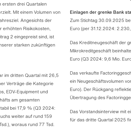
n ersten drei Quartalen
rzielt. Mit einem Volumen von
Einlagen der grenke Bank sta
Jahresziel. Angesichts der
Zum Stichtag 30.09.2025 bet
er erhöhten Risikokosten,
Euro (per 31.12.2024: 2.230,
rag 2 eingepreist sind, ist
Das Kreditneugeschäft der g
serer starken zukünftigen
Mikrokreditgeschäft beinhalte
Euro (Q3 2024: 9,6 Mio. Euro
Das verkaufte Factoringgesch
r im dritten Quartal mit 26,5
ein Neugeschäftsvolumen von
r Verträge die Kategorie
Euro). Der Rückgang reflektie
ops, EDV-Equipment und
Übertragung des Factoringges
chäfts am gesamten
stabil bei 17,9 % (Q3 2024:
Das Vorstandsinterview mit e
uchs weiter auf rund 159
für das dritte Quartal 2025 f
sd.), woraus rund 77 Tsd.