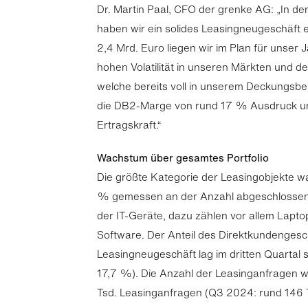
Dr. Martin Paal, CFO der grenke AG: „In de
haben wir ein solides Leasingneugeschäft e
2,4 Mrd. Euro liegen wir im Plan für unser 
hohen Volatilität in unseren Märkten und d
welche bereits voll in unserem Deckungsbeit
die DB2-Marge von rund 17 % Ausdruck un
Ertragskraft.“
Wachstum über gesamtes Portfolio
Die größte Kategorie der Leasingobjekte wa
% gemessen an der Anzahl abgeschlossene
der IT-Geräte, dazu zählen vor allem Lapt
Software. Der Anteil des Direktkundenges
Leasingneugeschäft lag im dritten Quartal 
17,7 %). Die Anzahl der Leasinganfragen w
Tsd. Leasinganfragen (Q3 2024: rund 146 T