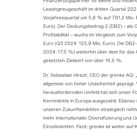
Finanzierungspartner für kleine und mittler
Leasingneugeschäft im dritten Quartal 2
Vorjahresquartal um 5,8 % auf 781,2 Mio.
Euro). Der Deckungsbeitrag 2 (DB2) – als 
Profitabilität – wuchs im Vergleich zum Vor
Euro (Q3 2024: 125,8 Mio. Euro). Die DB2
2024: 17,0 %) weiterhin über dem für das
gesetzten Zielwert von über 16,5 %.
Dr. Sebastian Hirsch, CEO der grenke AG: „
allgemein von hoher Unsicherheit geprägt.
herausfordernden Umfeld hat sich unser Fo
Kernmärkte in Europa ausgezahlt. Ebenso i
unseren Zukunftsmärkten strategisch richt
mehr internationaler Diversifizierung und 
Einzelmärkten. Fazit: grenke ist weiter auf K