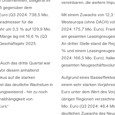
e Unternehmen, steigerte ihr
vereinbaren, die weitere Imp
025 gegenüber dem
 Euro (Q3 2024: 738,5 Mio.
Mit einem Zuwachs von 12,3 %
Gradmesser für die
Westeuropa (ohne DACH) vo
jahr um 3,3 % auf 129,9 Mio.
2024: 175,7 Mio. Euro). Frank
-Marge lag mit 16,6 % (Q3
am gesamten Leasingneugesch
 Geschäftsjahr 2025
An dritter Stelle stand die 
% und einem Leasingneugesc
2024: 166,5 Mio. Euro). Itali
Auch das dritte Quartal war
gesamten Neugeschäftsvolume
 Vor diesem anhaltend
kus auf die starken
Aufgrund eines Basiseffektes
st das deutliche Wachstum in
einem sehr starken Vorjahres
ungsweisend - hin zu noch
Euro unter dem Wert des Vorj
Unabhängigkeit von
übrigen Regionen verzeichne
urs.“
Mio. Euro (Q3 2024: 48,4 Mio
deutlichen Zuwachs des Neug