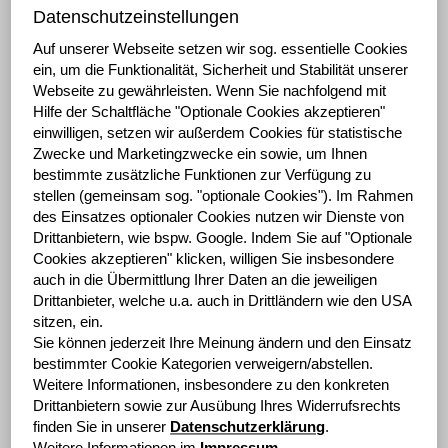
Datenschutzeinstellungen
Video: Dr. Sebastian Hirsch
Auf unserer Webseite setzen wir sog. essentielle Cookies
spricht auf dem SdK Anleger
ein, um die Funktionalität, Sicherheit und Stabilität unserer
Webseite zu gewährleisten.
Wenn Sie nachfolgend mit
Forum
Hilfe der Schaltfläche "Optionale Cookies akzeptieren"
einwilligen, setzen wir außerdem Cookies für statistische
Zwecke und Marketingzwecke ein sowie, um Ihnen
bestimmte zusätzliche Funktionen zur Verfügung zu
Die erstmalige Teilnahme der grenke AG am Anleger
stellen (gemeinsam sog. "optionale Cookies").
Im Rahmen
Forum der Schutzgemeinschaft der Kapitalanleger e.V.
des Einsatzes optionaler Cookies nutzen wir Dienste von
hat großen Zuspruch erhalten. Dr. Sebastian Hirsch,
Drittanbietern, wie bspw. Google.
Indem Sie auf "Optionale
CFO und stellvertretender Vorstandsvorsitzender der
Cookies akzeptieren" klicken, willigen Sie insbesondere
grenke AG, sprach mit über 100 interessierten Anlegern
auch in die Übermittlung Ihrer Daten an die jeweiligen
über die Zukunft der grenke AG, das
Drittanbieter, welche u.a. auch in Drittländern wie den USA
sitzen, ein.
Wachstumsmodell, neue Märkte und Nachhaltigkeit im
Sie können jederzeit Ihre Meinung ändern und den Einsatz
Leasing.
bestimmter Cookie Kategorien verweigern/abstellen.
Weitere Informationen, insbesondere zu den konkreten
Den gesamten Mitschnitt der Veranstaltung finden Sie
Drittanbietern sowie zur Ausübung Ihres Widerrufsrechts
hier. Bitte beachten Sie, dass Sie über den folgenden
finden Sie in unserer
Datenschutzerklärung
.
Link auf eine externe Seite weitergeleitet werden.