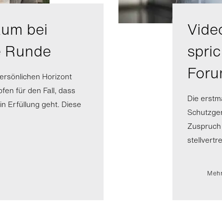
kum bei
Vide
e Runde
spri
For
persönlichen Horizont
en für den Fall, dass
Die erstm
in Erfüllung geht. Diese
Schutzgem
Zuspruch 
stellvertr
Mehr