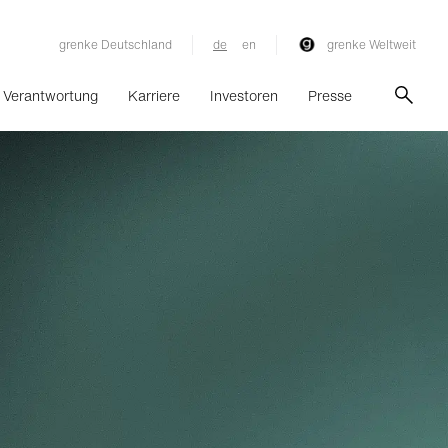
grenke Deutschland
de
en
grenke Weltweit
Verantwortung
Karriere
Investoren
Presse