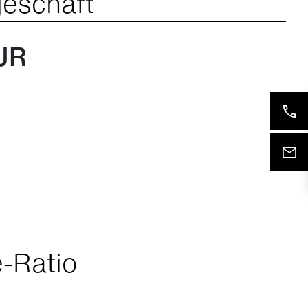
eschäft
UR
-Ratio