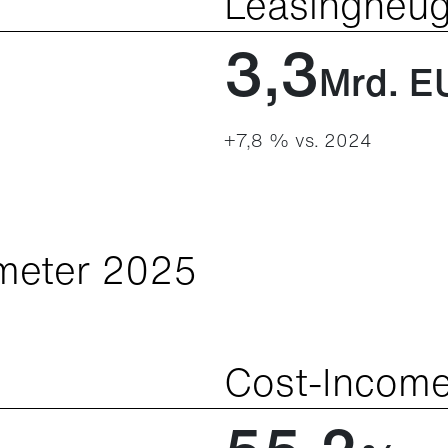
Leasingneug
3,3
Mrd. E
+7,8 % vs. 2024
meter 2025
Cost-Income